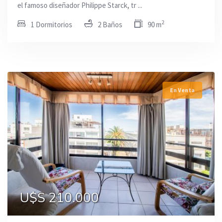
el famoso diseñador Philippe Starck, tr ...
2
1 Dormitorios
2 Baños
90 m
En Venta
U$S 210.000