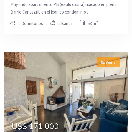
Muy lindo apartamento PB (estilo casita) ubicado en pleno
Barrio Cantegril, en el iconico condominio ...
2
2 Dormitorios
1 Baños
53 m
En Venta
U$S 171.000