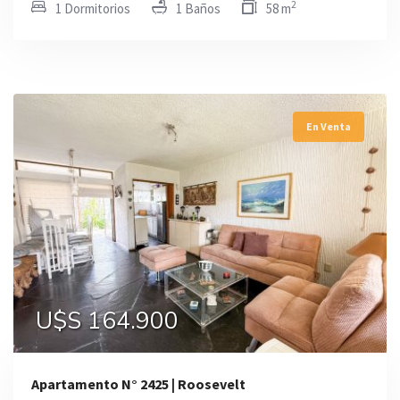
2
1 Dormitorios
1 Baños
58 m
En Venta
U$S 164.900
Apartamento N° 2425 | Roosevelt