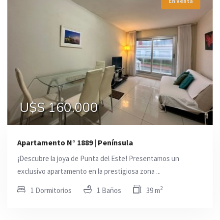
En Venta
U$S 160.000
Apartamento N° 1889 | Península
¡Descubre la joya de Punta del Este! Presentamos un
exclusivo apartamento en la prestigiosa zona ...
2
1 Dormitorios
1 Baños
39 m